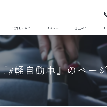
代表あいさつ
メニュー
仕上がり
よ
『#軽自動車』のペー