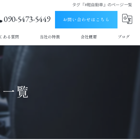
タグ『#軽自動車』のページ一覧
090-5473-5449
お問い合わせはこちら
くある質問
当社の特徴
会社概要
ブログ
うきは市の出張洗車
コラム
久留米市の出張洗車
ジ一覧
車内清掃
撥水
手洗い