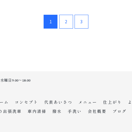
1
2
3
日9:00～18:00
ーム
コンセプト
代表あいさつ
メニュー
仕上がり
の出張洗車
車内清掃
撥水
手洗い
会社概要
ブログ