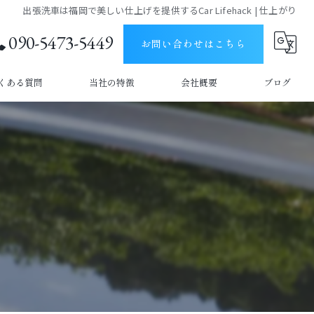
出張洗車は福岡で美しい仕上げを提供するCar Lifehack | 仕上がり
090-5473-5449
お問い合わせはこちら
くある質問
当社の特徴
会社概要
ブログ
うきは市の出張洗車
コラム
久留米市の出張洗車
車内清掃
撥水
手洗い