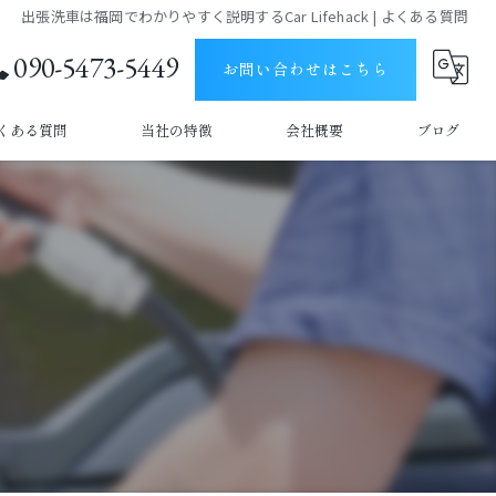
出張洗車は福岡でわかりやすく説明するCar Lifehack | よくある質問
090-5473-5449
お問い合わせはこちら
くある質問
当社の特徴
会社概要
ブログ
うきは市の出張洗車
コラム
久留米市の出張洗車
車内清掃
撥水
手洗い