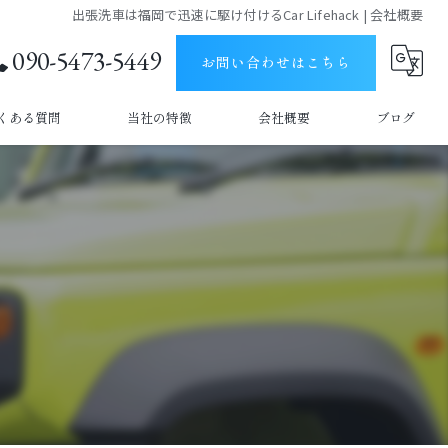
出張洗車は福岡で迅速に駆け付けるCar Lifehack | 会社概要
090-5473-5449
お問い合わせはこちら
くある質問
当社の特徴
会社概要
ブログ
うきは市の出張洗車
コラム
久留米市の出張洗車
車内清掃
撥水
手洗い