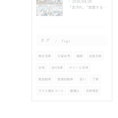
2026/04/30
「泥汚れ、“放置すると最強クラス”です😇」
タグ
Tags
無水洗車
久留米市
福岡
出張洗車
水垢
3pH洗車
ホイール洗浄
軽自動車
普通自動車
安い
丁寧
ガラス撥水コート
整備士
洗車検定