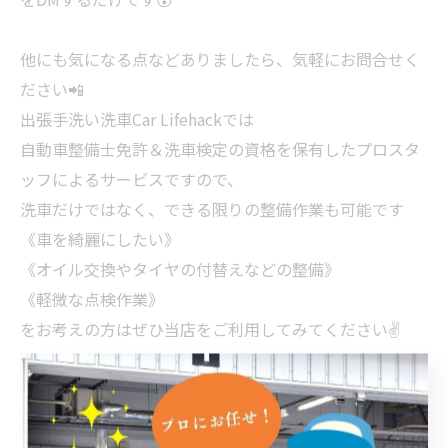
他にも気になる点などありましたら、気軽にお問合せく
ださい📲
出張手洗い洗車Car Lifehackでは
自動車整備士免許＆洗車検定の資格を保有したプロスタ
ッフによるサービスですので、
洗車だけではなく、できる限りの整備作業も可能です
《車を綺麗にしたい》
《オイル交換やタイヤの付替えなどの整備》
《軽微な点検作業》
をお考えの方はぜひ当店をご利用してみてください✌
洗車をするなら出張洗車
出張洗車で選ぶならカーライフハック