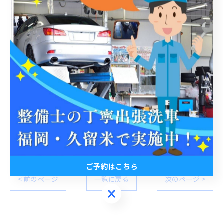
安心安全丁寧なサービスを提供します
#カーライフハック #出張洗車 #自宅 #職場 #手洗い洗車
#安心 #安全 #丁寧 #無水洗車 #3pH洗車 #窓ガラス撥水
#コーティング #室内清掃 #ホイール洗浄 #うきは市 #久
留米市 #福岡 #普通自動車 #軽自動車 #時間の有効活用 #
ライフハック #車好きな人と繋がりたい #艶出し #傷消
し #年末洗車 #自家用車 ＃代行サービス
ご予約はこちら
< 前のページ
一覧に戻る
次のページ >
ご予約はこちら