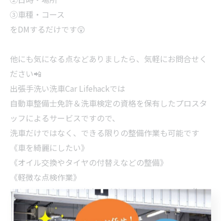
③車種・コース
をDMするだけです😲
他にも気になる点などありましたら、気軽にお問合せく
ださい📲
出張手洗い洗車Car Lifehackでは
自動車整備士免許＆洗車検定の資格を保有したプロスタ
ッフによるサービスですので、
洗車だけではなく、できる限りの整備作業も可能です
《車を綺麗にしたい》
《オイル交換やタイヤの付替えなどの整備》
《軽微な点検作業》
をお考えの方はぜひ当店をご利用してみてください✌