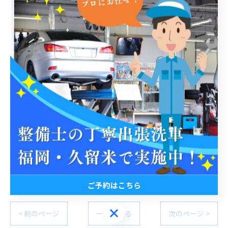
洗車をするなら出張洗車
出張洗車で選ぶならカーライフハック
安心安全丁寧なサービスを提供します
#カーライフハック #出張洗車 #自宅 #職場 #手洗い洗車
#安心 #安全 #丁寧 #無水洗車 #3pH洗車 #窓ガラス撥水
#コーティング #室内清掃 #ホイール洗浄 #うきは市 #久
留米市 #福岡 #普通自動車 #軽自動車 #時間の有効活用 #
ライフハック #車好きな人と繋がりたい #艶出し #傷消
し #年末洗車 #自家用車 #代行サービス
ご予約はこちら
ご予約はこちら
< 前のページ
一覧に戻る
次のページ >