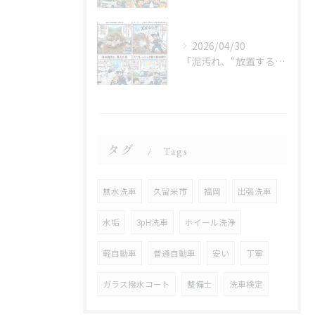
2026/04/30
「泥汚れ、“放置すると最強クラス”です😇」
タグ
Tags
無水洗車
久留米市
福岡
出張洗車
水垢
3pH洗車
ホイール洗浄
軽自動車
普通自動車
安い
丁寧
ガラス撥水コート
整備士
洗車検定