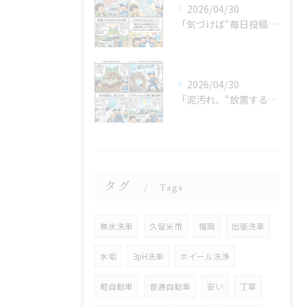
2026/04/30
「気づけば“毎日投稿”やってました😂」
2026/04/30
「泥汚れ、“放置すると最強クラス”です😇」
タグ
Tags
無水洗車
久留米市
福岡
出張洗車
水垢
3pH洗車
ホイール洗浄
軽自動車
普通自動車
安い
丁寧