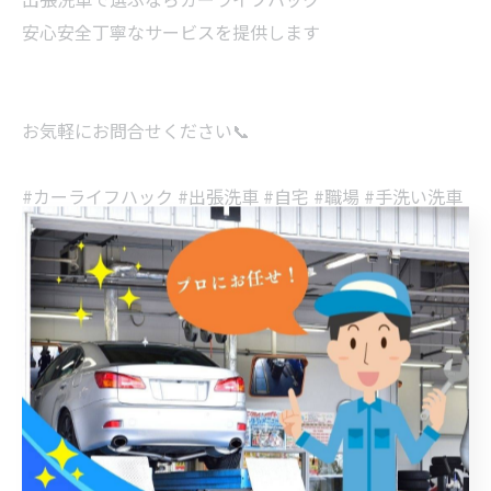
安心安全丁寧なサービスを提供します
お気軽にお問合せください📞
#カーライフハック #出張洗車 #自宅 #職場 #手洗い洗車
#安心 #安全 #丁寧 #無水洗車 #3pH洗車 #窓ガラス撥水
#コーティング #室内清掃 #ホイール洗浄 #うきは市 #久
留米市 #福岡 #普通自動車 #軽自動車 #時間の有効活用 #
ライフハック #車好きな人と繋がりたい #艶出し #傷消
し #タイパ #自家用車 ＃代行サービス