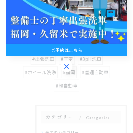
< 前のページ
一覧に戻る
次のページ >
関連タグ
ご予約はこちら
#出張洗車
#丁寧
#3pH洗車
ご予約はこちら
#ホイール洗浄
#福岡
#普通自動車
#軽自動車
カテゴリー
Categories
全てのカテゴリー