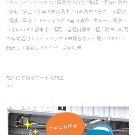
#カーライフハック #出張洗車 #自宅 #職場 #手洗い洗車
#安心 #安全 #丁寧 #無水洗車 #3pH洗車 #窓ガラス撥水
#撥水 #疎水 #コーティング #室内清掃 #ホイール洗浄 #
うきは市 #久留米市 #福岡 #普通自動車 #軽自動車 #時間
の有効活用 #ライフハック #車好きな人と繋がりたい #
艶出し #傷消し #タイパ #自家用車
福岡にて撥水コートの施工
撥水
< 前のページ
一覧に戻る
次のページ >