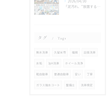
2026/04/30
「泥汚れ、“放置すると最強クラス”です😇」
タグ
Tags
無水洗車
久留米市
福岡
出張洗車
水垢
3pH洗車
ホイール洗浄
軽自動車
普通自動車
安い
丁寧
ガラス撥水コート
整備士
洗車検定