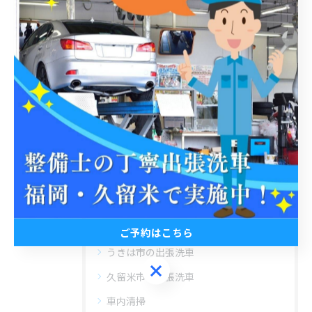
関連タグ
#出張洗車
#丁寧
#3pH洗車
#ホイール洗浄
#福岡
#普通自動車
#軽自動車
カテゴリー
Categories
全てのカテゴリー
ご予約はこちら
うきは市の出張洗車
ご予約はこちら
久留米市の出張洗車
車内清掃