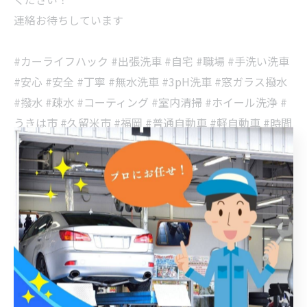
連絡お待ちしています
#カーライフハック #出張洗車 #自宅 #職場 #手洗い洗車
#安心 #安全 #丁寧 #無水洗車 #3pH洗車 #窓ガラス撥水
#撥水 #疎水 #コーティング #室内清掃 #ホイール洗浄 #
うきは市 #久留米市 #福岡 #普通自動車 #軽自動車 #時間
の有効活用 #ライフハック #車好きな人と繋がりたい #
艶出し #傷消し #タイパ #自家用車 #TOYOTA #ハイエー
ス
福岡にて撥水コートの施工
撥水