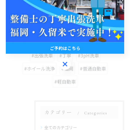
< 前のページ
一覧に戻る
次のページ >
関連タグ
ご予約はこちら
#出張洗車
#丁寧
#3pH洗車
ご予約はこちら
#ホイール洗浄
#福岡
#普通自動車
#軽自動車
カテゴリー
Categories
全てのカテゴリー