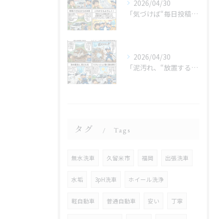
2026/04/30
「気づけば“毎日投稿”やってました😂」
2026/04/30
「泥汚れ、“放置すると最強クラス”です😇」
タグ
Tags
無水洗車
久留米市
福岡
出張洗車
水垢
3pH洗車
ホイール洗浄
軽自動車
普通自動車
安い
丁寧