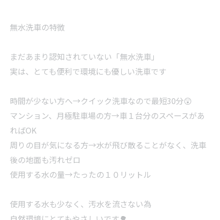
無水洗車の特徴
まだあまり認知されていない「無水洗車」
実は、とても便利で環境にも優しい洗車です
時間が少ない方へ→クイック洗車なので最短30分😲
マンション、月極駐車場の方→車１台分のスペースがあ
ればOK
周りの目が気になる方→水が飛び散ることがなく、洗車
後の地面も汚れゼロ
使用する水の量→たったの１０リットル
使用する水も少なく、汚水を流さない為
自然環境にとてもやさしいです🌳