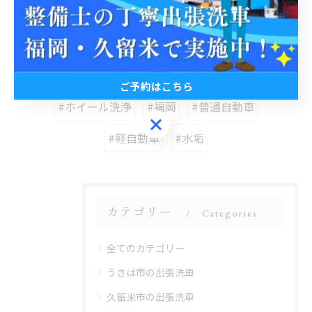
関連タグ
#出張洗車
#丁寧
#3pH洗車
ご予約はこちら
#ホイール洗浄
#福岡
#普通自動車
ご予約はこちら
#軽自動車
#水垢
カテゴリー
Categories
全てのカテゴリー
うきは市の出張洗車
久留米市の出張洗車