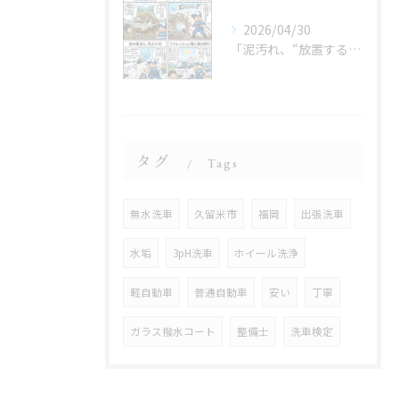
2026/04/30
「泥汚れ、“放置すると最強クラス”です😇」
タグ
Tags
無水洗車
久留米市
福岡
出張洗車
水垢
3pH洗車
ホイール洗浄
軽自動車
普通自動車
安い
丁寧
ガラス撥水コート
整備士
洗車検定