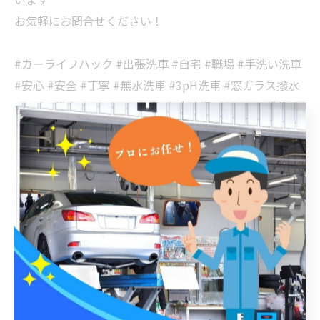
お気軽にお問合せください！
#カーライフハック #出張洗車 #自宅 #職場 #手洗い洗車
#安心 #安全 #丁寧 #無水洗車 #3pH洗車 #窓ガラス撥水
#ボディ撥水 #コーティング #室内清掃 #ホイール洗浄 #
うきは市 #久留米市 #福岡 #普通自動車 #軽自動車 #イオ
ンデポジット #水垢 #磨き #艶出し #傷消し #社用車 #自
家用車 #環境に優しい
< 前のページ
一覧に戻る
次のページ >