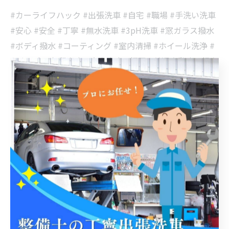
#カーライフハック #出張洗車 #自宅 #職場 #手洗い洗車
#安心 #安全 #丁寧 #無水洗車 #3pH洗車 #窓ガラス撥水
#ボディ撥水 #コーティング #室内清掃 #ホイール洗浄 #
うきは市 #久留米市 #大宰府市 #福岡 #普通自動車 #軽自
動車 #イオンデポジット #水垢 #磨き #艶出し #傷消し #
社用車 #自家用車
< 前のページ
一覧に戻る
次のページ >
関連タグ