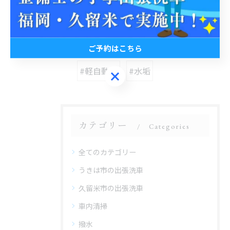
#出張洗車
#丁寧
#3pH洗車
#ホイール洗浄
#福岡
#普通自動車
ご予約はこちら
#軽自動車
#水垢
ご予約はこちら
カテゴリー
Categories
全てのカテゴリー
うきは市の出張洗車
久留米市の出張洗車
車内清掃
撥水