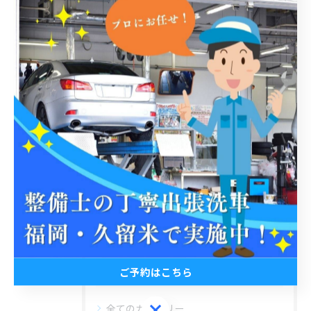
< 前のページ
一覧に戻る
次のページ >
関連タグ
#出張洗車
#丁寧
#3pH洗車
#ホイール洗浄
#福岡
#普通自動車
#軽自動車
#水垢
ご予約はこちら
カテゴリー
Categories
ご予約はこちら
全てのカテゴリー