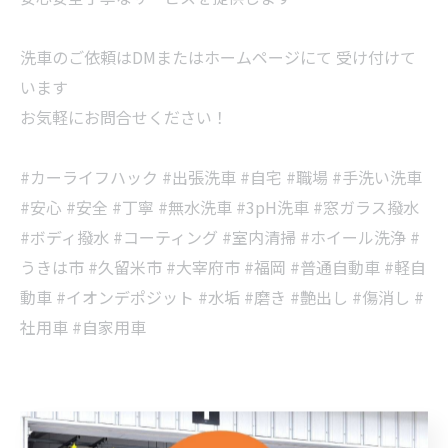
洗車のご依頼はDMまたはホームページにて 受け付けて
います
お気軽にお問合せください！
#カーライフハック #出張洗車 #自宅 #職場 #手洗い洗車
#安心 #安全 #丁寧 #無水洗車 #3pH洗車 #窓ガラス撥水
#ボディ撥水 #コーティング #室内清掃 #ホイール洗浄 #
うきは市 #久留米市 #大宰府市 #福岡 #普通自動車 #軽自
動車 #イオンデポジット #水垢 #磨き #艶出し #傷消し #
社用車 #自家用車