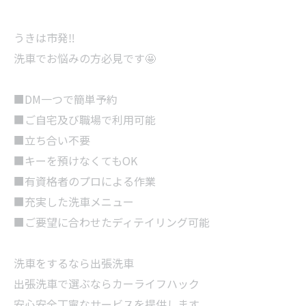
うきは市発‼
洗車でお悩みの方必見です🤩
■DM一つで簡単予約
■ご自宅及び職場で利用可能
■立ち合い不要
■キーを預けなくてもOK
■有資格者のプロによる作業
■充実した洗車メニュー
■ご要望に合わせたディテイリング可能
洗車をするなら出張洗車
出張洗車で選ぶならカーライフハック
安心安全丁寧なサービスを提供します