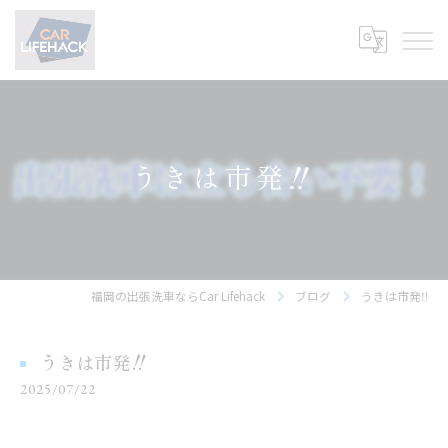
うきは市発‼
福岡の出張洗車ならCar Lifehack
ブログ
うきは市発‼
うきは市発‼
2025/07/22