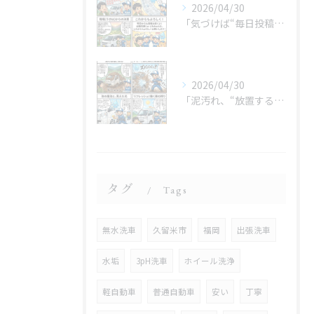
2026/04/30
「気づけば“毎日投稿”やってました😂」
2026/04/30
「泥汚れ、“放置すると最強クラス”です😇」
タグ
Tags
無水洗車
久留米市
福岡
出張洗車
水垢
3pH洗車
ホイール洗浄
軽自動車
普通自動車
安い
丁寧