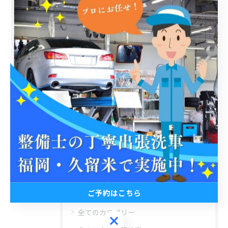
< 前のページ
一覧に戻る
次のページ >
関連タグ
#出張洗車
#丁寧
#3pH洗車
#福岡
#普通自動車
#軽自動車
#水垢
カテゴリー
Categories
ご予約はこちら
全てのカテゴリー
ご予約はこちら