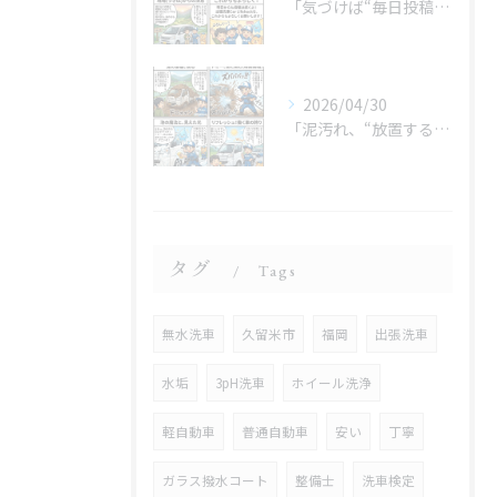
「気づけば“毎日投稿”やってました😂」
2026/04/30
「泥汚れ、“放置すると最強クラス”です😇」
タグ
Tags
無水洗車
久留米市
福岡
出張洗車
水垢
3pH洗車
ホイール洗浄
軽自動車
普通自動車
安い
丁寧
ガラス撥水コート
整備士
洗車検定