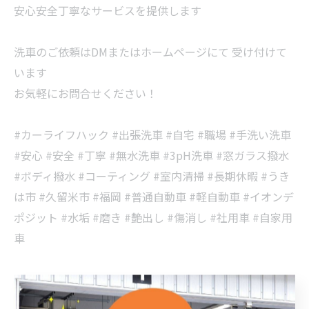
安心安全丁寧なサービスを提供します
洗車のご依頼はDMまたはホームページにて 受け付けて
います
お気軽にお問合せください！
#カーライフハック #出張洗車 #自宅 #職場 #手洗い洗車
#安心 #安全 #丁寧 #無水洗車 #3pH洗車 #窓ガラス撥水
#ボディ撥水 #コーティング #室内清掃 #長期休暇 #うき
は市 #久留米市 #福岡 #普通自動車 #軽自動車 #イオンデ
ポジット #水垢 #磨き #艶出し #傷消し #社用車 #自家用
車