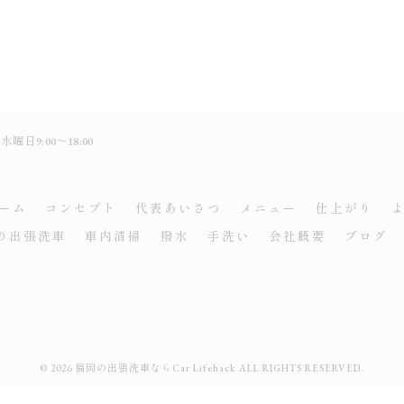
日9:00～18:00
ーム
コンセプト
代表あいさつ
メニュー
仕上がり
の出張洗車
車内清掃
撥水
手洗い
会社概要
ブログ
© 2026 福岡の出張洗車ならCar Lifehack ALL RIGHTS RESERVED.