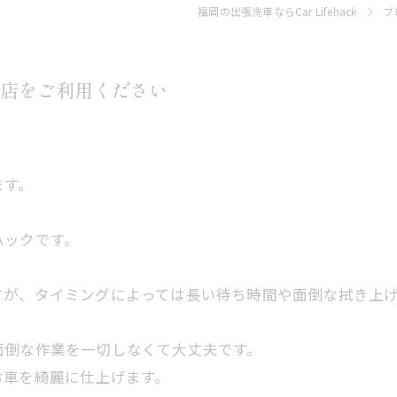
福岡の出張洗車ならCar Lifehack
ブ
店をご利用ください
ます。
ハックです。
？
すが、タイミングによっては長い待ち時間や面倒な拭き上
面倒な作業を一切しなくて大丈夫です。
お車を綺麗に仕上げます。