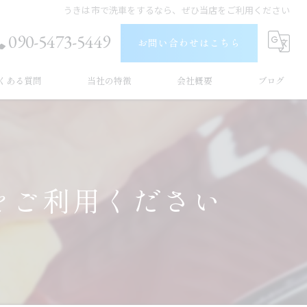
うきは市で洗車をするなら、ぜひ当店をご利用ください
090-5473-5449
お問い合わせはこちら
くある質問
当社の特徴
会社概要
ブログ
うきは市の出張洗車
コラム
久留米市の出張洗車
をご利用ください
車内清掃
撥水
手洗い