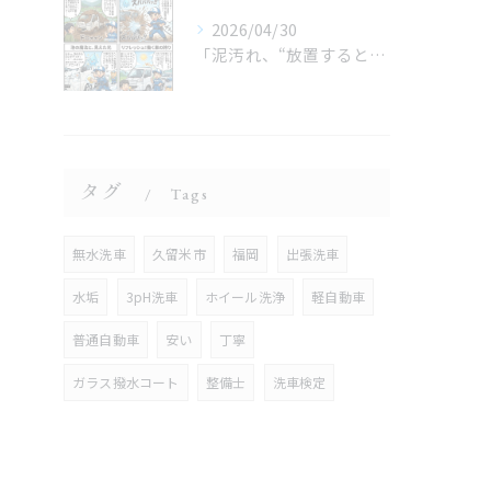
2026/04/30
「泥汚れ、“放置すると最強クラス”です😇」
タグ
Tags
無水洗車
久留米市
福岡
出張洗車
水垢
3pH洗車
ホイール洗浄
軽自動車
普通自動車
安い
丁寧
ガラス撥水コート
整備士
洗車検定