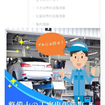
うきは市の出張洗車
久留米市の出張洗車
車内清掃
撥水
手洗い
最近の投稿
Recent Posts
2026/05/02
5/10 むなかたキッズフェスタ 子どものお仕事体験