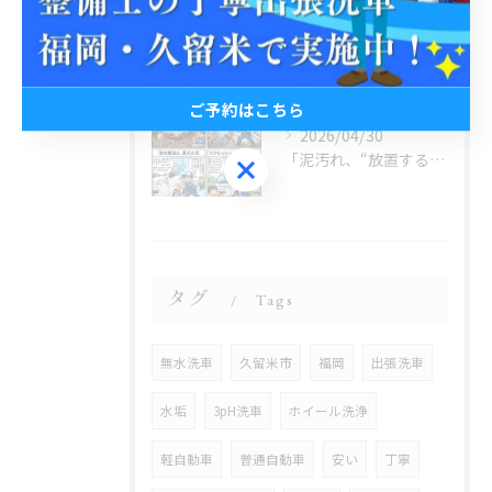
2026/04/30
「気づけば“毎日投稿”やってました😂」
ご予約はこちら
2026/04/30
「泥汚れ、“放置すると最強クラス”です😇」
ご予約はこちら
タグ
Tags
無水洗車
久留米市
福岡
出張洗車
水垢
3pH洗車
ホイール洗浄
軽自動車
普通自動車
安い
丁寧