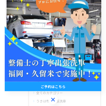
< 前のページ
一覧に戻る
次のページ >
関連タグ
#出張洗車
#ホイール洗浄
#洗車検定
#安い
#丁寧
#福岡
カテゴリー
Categories
ご予約はこちら
全てのカテゴリー
ご予約はこちら
うきは市の出張洗車