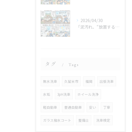
2026/04/30
「泥汚れ、“放置すると最強クラス”です😇」
タグ
Tags
無水洗車
久留米市
福岡
出張洗車
水垢
3pH洗車
ホイール洗浄
軽自動車
普通自動車
安い
丁寧
ガラス撥水コート
整備士
洗車検定