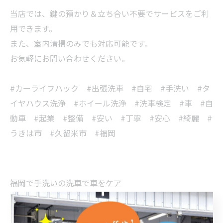
当店では、鍵の預かり＆立ち合い不要でサービスをご利
用できます。
また、室内清掃のみでも対応可能です。
お気軽にお問い合わせください。
#カーライフハック #出張洗車 #自宅 #手洗い #タ
イヤハウス洗浄 #ホイール洗浄 #洗車検定 #車 #自
動車 #起業 #整備 #安い #丁寧 #安心 #綺麗 #
うきは市 #久留米市 #福岡
福岡で手洗いの洗車で車をケア
手洗い