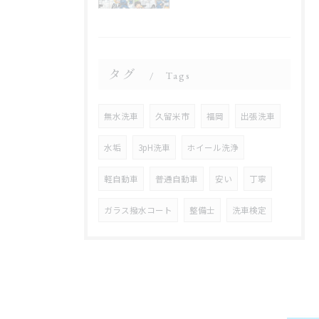
タグ
Tags
無水洗車
久留米市
福岡
出張洗車
水垢
3pH洗車
ホイール洗浄
軽自動車
普通自動車
安い
丁寧
ガラス撥水コート
整備士
洗車検定