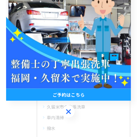
関連タグ
#出張洗車
#久留米市
#福岡
カテゴリー
Categories
全てのカテゴリー
ご予約はこちら
うきは市の出張洗車
久留米市の出張洗車
ご予約はこちら
車内清掃
撥水