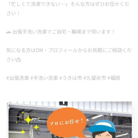
「忙しくて洗車できない…」そんな方はぜひお任せくだ
さい！
🚗 出張手洗い洗車でご自宅・職場まで伺います！
気になる方はDM・プロフィールからお気軽にご相談くだ
さい📩
#出張洗車 #手洗い洗車 #うきは市 #久留米市 #福岡
< 前のページ
一覧に戻る
次のページ >