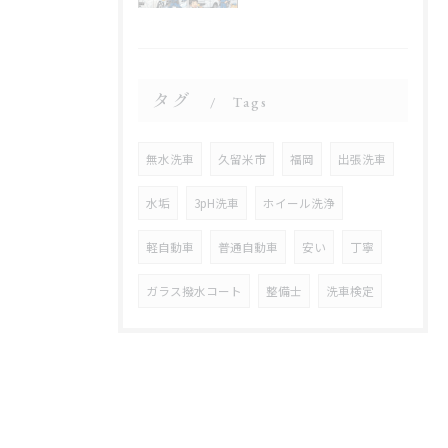
タグ
Tags
無水洗車
久留米市
福岡
出張洗車
水垢
3pH洗車
ホイール洗浄
軽自動車
普通自動車
安い
丁寧
ガラス撥水コート
整備士
洗車検定