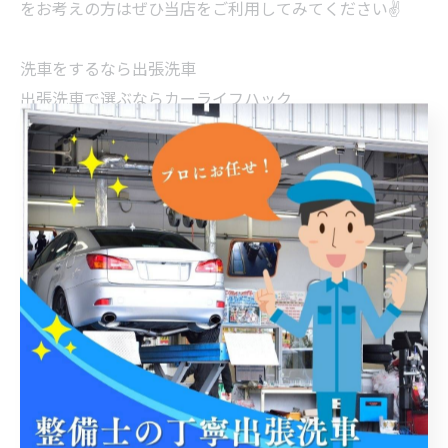
をお考えの方はぜひ当店をご利用してみてください✌
洗車をするなら出張洗車
出張洗車で選ぶならカーライフハック
安心安全丁寧なサービスを提供します
お気軽にお問合せください📞
#出張洗車 #カーケア #うきは市 #久留米市 #福岡
< 前のページ
一覧に戻る
次のページ >