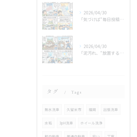
2026/04/30
「気づけば“毎日投稿”やってました😂」
2026/04/30
「泥汚れ、“放置すると最強クラス”です😇」
タグ
Tags
無水洗車
久留米市
福岡
出張洗車
水垢
3pH洗車
ホイール洗浄
軽自動車
普通自動車
安い
丁寧