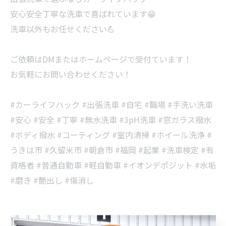
安心安全丁寧な洗車で喜ばれています😁
洗車以外もお任せください💪
ご依頼はDMまたはホームページで受付ています！
お気軽にお問い合わせください！
#カーライフハック #出張洗車 #自宅 #職場 #手洗い洗車
#安心 #安全 #丁寧 #無水洗車 #3pH洗車 #窓ガラス撥水
#ボディ撥水 #コーティング #室内清掃 #ホイール洗浄 #
うきは市 #久留米市 #朝倉市 #福岡 #起業 #洗車検定 #有
資格者 #普通自動車 #軽自動車 #イオンデポジット #水垢
#磨き #艶出し #傷消し