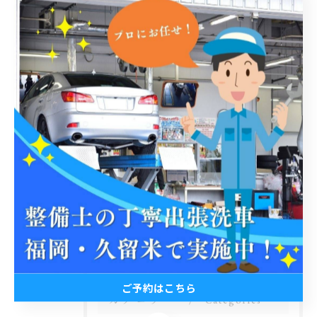
< 前のページ
一覧に戻る
次のページ >
関連タグ
#出張洗車
#丁寧
#3pH洗車
#ホイール洗浄
#福岡
#洗車検定
#普通自動車
#軽自動車
#水垢
ご予約はこちら
カテゴリー
Categories