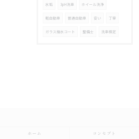
水垢
3pH洗車
ホイール洗浄
軽自動車
普通自動車
安い
丁寧
ガラス撥水コート
整備士
洗車検定
ホーム
コンセプト