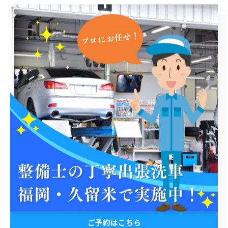
< 前のページ
一覧に戻る
次のページ >
関連タグ
#出張洗車
#丁寧
#3pH洗車
#ホイール洗浄
#福岡
#洗車検定
#普通自動車
#軽自動車
#水垢
ご予約はこちら