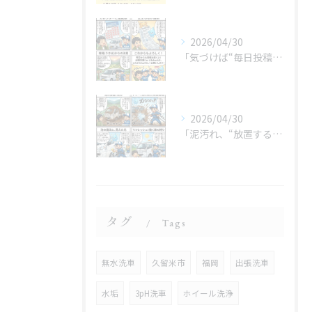
2026/04/30
「気づけば“毎日投稿”やってました😂」
2026/04/30
「泥汚れ、“放置すると最強クラス”です😇」
タグ
Tags
無水洗車
久留米市
福岡
出張洗車
水垢
3pH洗車
ホイール洗浄