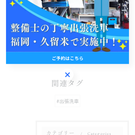
#出張洗車 #コーティング #カーライフ #便利屋 #車
< 前のページ
一覧に戻る
次のページ >
ご予約はこちら
ご予約はこちら
関連タグ
#出張洗車
カテゴリー
Categories