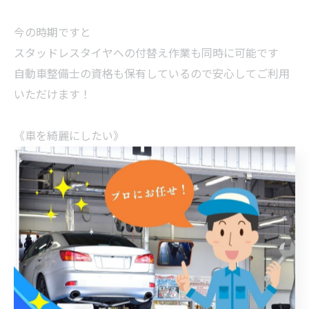
今の時期ですと
スタッドレスタイヤへの付替え作業も同時に可能です
自動車整備士の資格も保有しているので安心してご利用
いただけます！
《車を綺麗にしたい》
《オイル交換やタイヤの付替えなどの整備》
《軽微な点検作業》
をお考えの方はぜひ当店をご利用してみてください✌
洗車をするなら出張洗車
出張洗車で選ぶならカーライフハック
安心安全丁寧なサービスを提供します