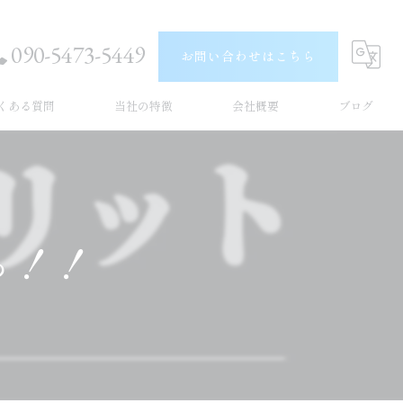
090-5473-5449
お問い合わせはこちら
くある質問
当社の特徴
会社概要
ブログ
うきは市の出張洗車
コラム
久留米市の出張洗車
る！！
車内清掃
撥水
手洗い