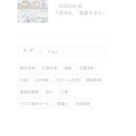
2026/04/30
「泥汚れ、“放置すると最強クラス”です😇」
タグ
Tags
無水洗車
久留米市
福岡
出張洗車
水垢
3pH洗車
ホイール洗浄
軽自動車
普通自動車
安い
丁寧
ガラス撥水コート
整備士
洗車検定