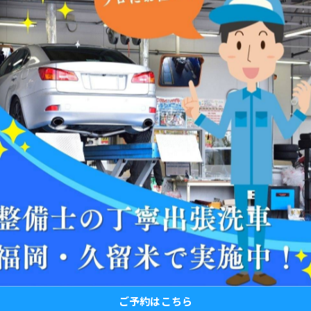
いただけます。
手洗い洗車 #安心 #安全 #丁寧 #無水洗車 #3pH洗車 #窓
#福岡 #起業 #洗車検定 #有資格者 #普通自動車 #軽自動車
ご予約はこちら