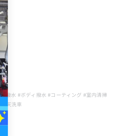
ガラス撥水 #ボディ撥水 #コーティング #室内清掃
 #雨天洗車