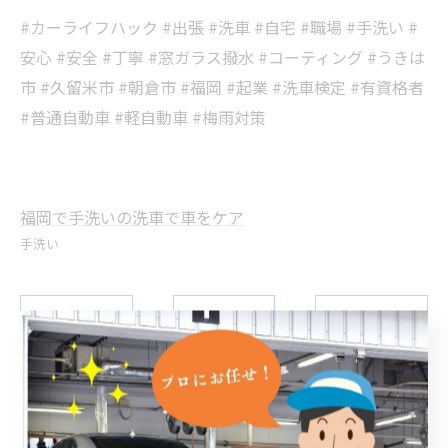
#カーライフハック #出張 #洗車 #自宅 #職場 #手洗い #
安心 #安全 #丁寧 #窓ガラス撥水 #コーティング #うきは
市 #久留米市 #朝倉市 #福岡 #起業 #洗車検定 #有資格者
#普通自動車 #軽自動車 #梅雨対策
福岡で手洗いの洗車で車をケア
手洗い
< 前のページ
一覧に戻る
次のページ >
関連タグ