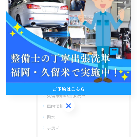
#丁寧
#福岡
#洗車検定
#普通自動車
#軽自動車
カテゴリー
Categories
全てのカテゴリー
うきは市の出張洗車
ご予約はこちら
久留米市の出張洗車
ご予約はこちら
車内清掃
撥水
手洗い