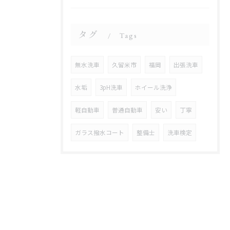
タグ
Tags
無水洗車
久留米市
福岡
出張洗車
水垢
3pH洗車
ホイール洗浄
軽自動車
普通自動車
安い
丁寧
ガラス撥水コート
整備士
洗車検定