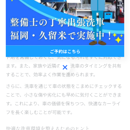
吉井町新治での暮らしをより快適にするには、洗車方法
にも一工夫が必要です。特に住宅リフォームや外壁塗装
の時期は、車が汚れやすくなるため、短時間で効果的に
洗車できる工夫が求められます。
例えば、スプレータイプのガラスクリーナーや撥水コー
ご予約はこちら
ト剤を常備しておくと、気になる汚れをすぐに対応でき
ます。また、家族や近隣の方と洗車のタイミングを共有
ご予約はこちら
することで、効率よく作業を進められます。
さらに、洗車を通じて車の状態をこまめにチェックする
ことで、小さな傷や劣化にも早めに気付くことができま
す。これにより、車の価値を保ちつつ、快適なカーライ
フを長く楽しむことが可能です。
快適な洗車環境を整えるためのヒント