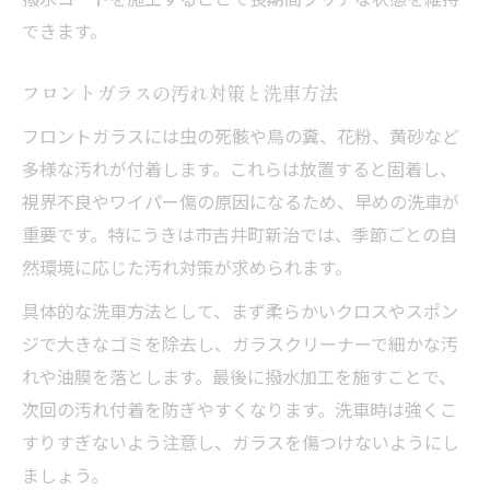
洗車が快適なカーライフの第一歩となる理
できます。
由
洗車習慣で長く愛車を美しく保つ秘訣
フロントガラスの汚れ対策と洗車方法
洗車で車内外の快適性を維持する方法
フロントガラスには虫の死骸や鳥の糞、花粉、黄砂など
洗車の継続がドライブの安心につながる
多様な汚れが付着します。これらは放置すると固着し、
洗車から広がる豊かなカーライフの魅力
視界不良やワイパー傷の原因になるため、早めの洗車が
重要です。特にうきは市吉井町新治では、季節ごとの自
然環境に応じた汚れ対策が求められます。
具体的な洗車方法として、まず柔らかいクロスやスポン
ジで大きなゴミを除去し、ガラスクリーナーで細かな汚
れや油膜を落とします。最後に撥水加工を施すことで、
次回の汚れ付着を防ぎやすくなります。洗車時は強くこ
すりすぎないよう注意し、ガラスを傷つけないようにし
ましょう。