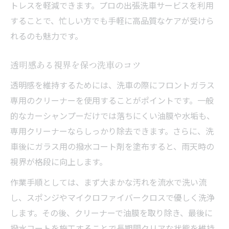
トレスを軽減できます。プロの出張洗車サービスを利用
リフォーム中でも使える洗車テクニック
することで、忙しい方でも手軽に高品質なケアが受けら
洗車で施工後の愛車を美しく保つ方法
れるのも魅力です。
外壁塗装時も洗車でフロントガラス保護
洗車術がリフォーム後の快適さに直結
透明感ある視界を保つ洗車のコツ
補助金活用時も洗車で車の価値維持
透明感を維持するためには、洗車の際にフロントガラス
フロントガラスを輝かせる日常ケア方法
専用のクリーナーを使用することがポイントです。一般
的なカーシャンプーだけでは落ちにくい油膜や水垢も、
日々の洗車でフロントガラスを美しく
専用クリーナーならしっかり除去できます。さらに、洗
簡単な洗車習慣で輝きが長持ちする理由
車後にガラス用の撥水コート剤を塗布すると、雨天時の
洗車を続けることで得られる視界の安全
視界が格段に向上します。
洗車用アイテム選びでフロントガラス強化
作業手順としては、まず大まかな汚れを流水で洗い流
洗車のちょっとした工夫でプロ並みの仕上
し、スポンジやマイクロファイバークロスで優しく洗浄
げ
します。その後、クリーナーで油膜を取り除き、最後に
洗車から始める快適カーライフのすすめ
撥水コートを施工することで長期間クリアな状態を維持