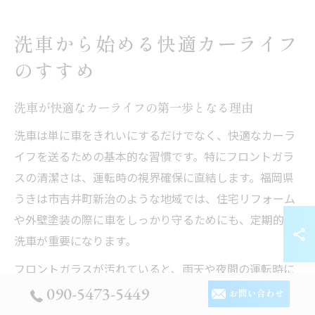
洗車から始める快適カーライフ
のすすめ
洗車が快適なカーライフの第一歩となる理由
洗車は単に車をきれいにするだけでなく、快適なカーラ
イフを送るための基本的な習慣です。特にフロントガラ
スの清潔さは、運転時の視界確保に直結します。福岡県
うきは市吉井町新治のような地域では、住宅リフォーム
や外壁塗装の際に車をしっかり守るためにも、定期的な
洗車が重要になります。
フロントガラスが汚れていると、雨天や夜間の運転時に
視界が悪化し、事故リスクも高まります。洗車によって
090-5473-5449
お問い合わせ
ガラス表面の汚れや油膜を除去することで、ワイパーの