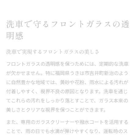
クリアな視界を叶える洗車の極意
視界確保に役立つ洗車の正しい手順
洗車で守るフロントガラスの透
洗車で得られるフロントガラスの透明度
明感
くもりや水垢を防ぐ洗車テクニック
洗車で夜間も安心のクリアな視界へ
洗車で実現するフロントガラスの美しさ
洗車の頻度とフロントガラスの美しさ
フロントガラスの透明感を保つためには、定期的な洗車
うきは市吉井町新治で快適な洗車を実践
が欠かせません。特に福岡県うきは市吉井町新治のよう
に自然豊かな地域では、黄砂や花粉、雨水による汚れが
洗車が日常に溶け込む快適なカーライフ
付着しやすく、視界不良の原因となります。洗車を通じ
地元で実践できる洗車のポイント解説
てこれらの汚れをしっかり落とすことで、ガラス本来の
洗車方法の工夫で吉井町新治の暮らし向上
美しさとクリアな視界を保つことができます。
快適な洗車環境を整えるためのヒント
また、専用のガラスクリーナーや撥水コートを活用する
洗車サービス選びで得られる安心感
ことで、雨の日でも水滴が弾けやすくなり、運転時のス
リフォーム時にも役立つ洗車術のポイント