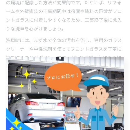
の環境に配慮した方法が効果的です。たとえば、リフォ
ームや外壁塗装の工事期間中は粉塵や塗料の飛散がフロ
ントガラスに付着しやすくなるため、工事終了後に念入
りな洗車を心がけましょう。
洗車時には、まず水で全体の汚れを流し、専用のガラス
クリーナーや中性洗剤を使ってフロントガラスを丁寧に
拭き取ることがポイントです。水垢や油膜が気になる場
合は、専用の除去剤を使い、最後に撥水コートを施すこ
とで雨の日でも視界がクリアに保てます。
また、洗車後はマイクロファイバータオルで優しく拭き
上げることで、細かな傷や水滴跡を防げます。地元の水
質や気候に合わせた洗車用品を選ぶことも、愛車の美し
さを維持するコツです。
洗車方法の工夫で吉井町新治の暮らし向上