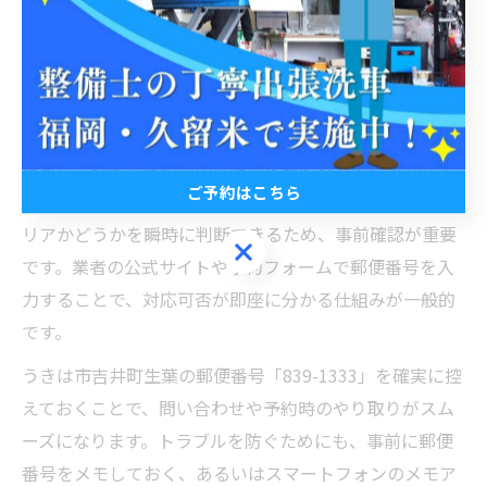
報を参照し、転記ミス・入力漏れに注意しましょう。
洗車サービスで役立つ郵便番号確認法
洗車サービスを利用する際、郵便番号の確認は予約や見
積もり、訪問日程調整の正確性を高めるために欠かせま
ご予約はこちら
せん。特に出張洗車の場合、郵便番号でサービス対応エ
リアかどうかを瞬時に判断できるため、事前確認が重要
ご予約はこちら
です。業者の公式サイトや予約フォームで郵便番号を入
力することで、対応可否が即座に分かる仕組みが一般的
です。
うきは市吉井町生葉の郵便番号「839-1333」を確実に控
えておくことで、問い合わせや予約時のやり取りがスム
ーズになります。トラブルを防ぐためにも、事前に郵便
番号をメモしておく、あるいはスマートフォンのメモア