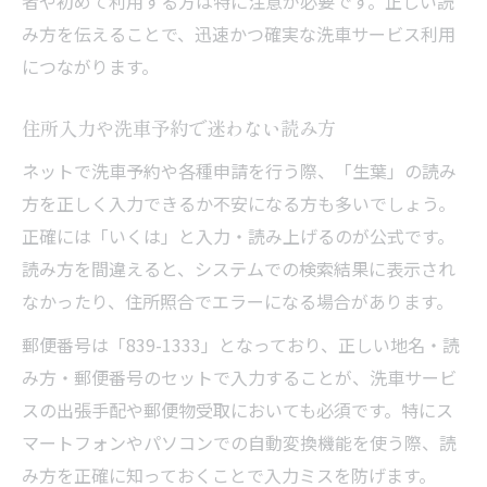
者や初めて利用する方は特に注意が必要です。正しい読
洗車や手続きで活かせる生葉の基礎知識
み方を伝えることで、迅速かつ確実な洗車サービス利用
吉井町生葉の生活に密着した洗車情報
につながります。
洗車予約時に押さえたい住所の基本
住所入力や洗車予約で迷わない読み方
生活実務で便利な洗車と地名の知識
洗車利用者必見の生葉エリア情報
ネットで洗車予約や各種申請を行う際、「生葉」の読み
方を正しく入力できるか不安になる方も多いでしょう。
正確には「いくは」と入力・読み上げるのが公式です。
読み方を間違えると、システムでの検索結果に表示され
なかったり、住所照合でエラーになる場合があります。
郵便番号は「839-1333」となっており、正しい地名・読
み方・郵便番号のセットで入力することが、洗車サービ
スの出張手配や郵便物受取においても必須です。特にス
マートフォンやパソコンでの自動変換機能を使う際、読
み方を正確に知っておくことで入力ミスを防げます。