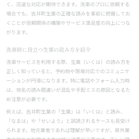
く、迅速な対応が期待できます。洗車のプロに依頼する
意外と迷う吉井町生葉の正式な表記と注意点
場合でも、吉井町生葉の正確な読みを事前に把握してお
吉井町生葉の正式表記と洗車時の注意点
くことが信頼関係の構築やサービス満足度の向上につな
洗車予約で間違えやすい表記ゆれと対策
がります。
旧町名と混同しないための地名表記知識
公式資料に基づく吉井町生葉の表記例
洗車時に役立つ生葉の読み方を紹介
洗車サービス利用時の表記確認ポイント
洗車サービスを利用する際、生葉（いくは）の読み方を
特産品も楽しめるうきは市地名ガイド
正しく知っていると、予約時や現場対応でのコミュニケ
ーションが円滑になります。特に電話やフォーム入力時
洗車後に立ち寄りたい特産品スポット
は、地名の読み間違いが混乱や手配ミスの原因となるた
吉井町生葉の地名と特産品の魅力を紹介
め注意が必要です。
洗車体験と合わせて楽しむ特産品情報
例えば、吉井町生葉の「生葉」は「いくは」と読み、
贈答にも最適なうきは市の特産品厳選
「なまは」や「せいよう」と誤読されるケースも見受け
洗車ついでにおすすめの地域グルメ案内
られます。地元業者であれば理解が早いですが、県外業
生活実務に役立つ吉井町生葉の基本知識