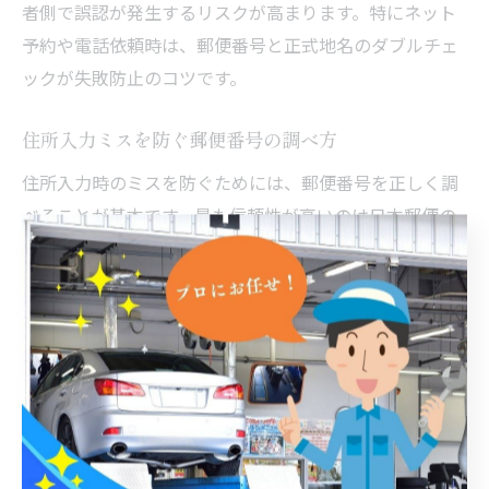
者側で誤認が発生するリスクが高まります。特にネット
予約や電話依頼時は、郵便番号と正式地名のダブルチェ
ックが失敗防止のコツです。
住所入力ミスを防ぐ郵便番号の調べ方
住所入力時のミスを防ぐためには、郵便番号を正しく調
べることが基本です。最も信頼性が高いのは日本郵便の
公式サイトでの検索です。「うきは市吉井町生葉」と入
力すれば、公式な郵便番号「839-1333」がすぐに確認で
きます。これにより、表記ゆれや旧町名の混乱を避ける
ことができます。
また、スマートフォンやパソコンで住所入力支援機能を
活用するのも有効です。郵便番号入力で自動的に住所が
補完されるサービスを使えば、入力ミスのリスクを大幅
に減らせます。洗車予約や各種手続きでは、必ず公式情