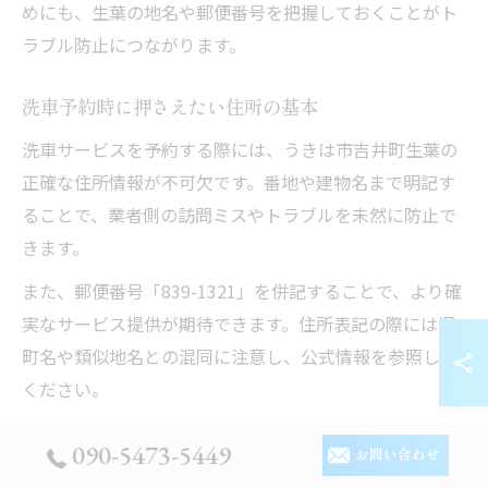
めにも、生葉の地名や郵便番号を把握しておくことがト
ラブル防止につながります。
洗車予約時に押さえたい住所の基本
洗車サービスを予約する際には、うきは市吉井町生葉の
正確な住所情報が不可欠です。番地や建物名まで明記す
ることで、業者側の訪問ミスやトラブルを未然に防止で
きます。
また、郵便番号「839-1321」を併記することで、より確
実なサービス提供が期待できます。住所表記の際には旧
町名や類似地名との混同に注意し、公式情報を参照して
ください。
特にネット予約やフォーム入力時は、自治体公式サイト
090-5473-5449
お問い合わせ
や日本郵便の郵便番号検索を活用し、入力ミスを防ぐこ