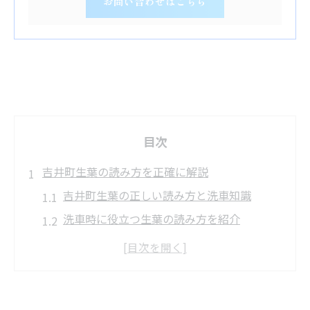
お問い合わせはこちら
目次
吉井町生葉の読み方を正確に解説
吉井町生葉の正しい読み方と洗車知識
洗車時に役立つ生葉の読み方を紹介
住所入力や洗車予約で迷わない読み方
旧町名との違いも踏まえた生葉の読み方
洗車利用者が知るべき吉井町生葉の公式読
み