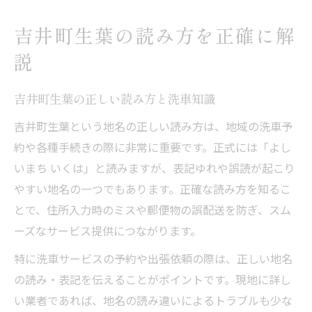
洗車で知っておくべきうきは市吉井町生葉の情
吉井町生葉の読み方を正確に解
報
説
洗車利用時に押さえたい生葉の地名情報
吉井町生葉での洗車に役立つ地域豆知識
吉井町生葉の正しい読み方と洗車知識
洗車サービス予約時の住所入力ポイント
吉井町生葉という地名の正しい読み方は、地域の洗車予
生葉エリアの洗車に必要な交通と環境情報
約や各種手続きの際に非常に重要です。正式には「よし
洗車前に確認したい地名の正式表記
いまち いくは」と読みますが、表記ゆれや誤読が起こり
福岡県うきは市の郵便番号を確認するポイント
やすい地名の一つでもあります。正確な読み方を知るこ
とで、住所入力時のミスや郵便物の誤配送を防ぎ、スム
洗車依頼前に押さえたい郵便番号情報
ーズなサービス提供につながります。
吉井町生葉の郵便番号と洗車手続き注意点
住所入力ミスを防ぐ郵便番号の調べ方
特に洗車サービスの予約や出張依頼の際は、正しい地名
の読み・表記を伝えることがポイントです。現地に詳し
洗車サービスで役立つ郵便番号確認法
い業者であれば、地名の読み違いによるトラブルも少な
正式な郵便番号情報を使った洗車予約方法