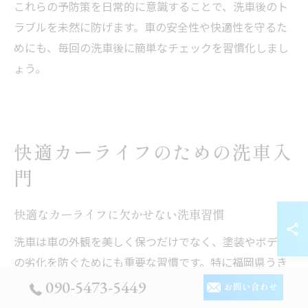
これらの予防策を日常的に意識することで、洗車後のト
ラブルを未然に防げます。車の安全性や快適性を守るた
めにも、毎回の洗車後に簡単なチェックを習慣化しまし
ょう。
快適カーライフのための洗車入
門
快適なカーライフに欠かせない洗車習慣
洗車は車の外観を美しく保つだけでなく、塗装やボディ
の劣化を防ぐためにも重要な習慣です。特に福岡県うき
は市吉井町徳丸のように、季節ごとに黄砂や花粉、雨に
090-5473-5449
お問い合わせ
よる汚れが付着しやすい地域では、定期的な洗車が車の