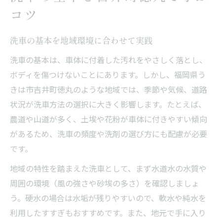
愛車の美しさ守る洗車方法とは
コツ
愛車を長持ちさせる洗車の基本テクニック
洗車で失敗しないためのコツと注意事項
洗車の基本を地域環境に合わせて実践
洗車で車体の輝きを引き出す実践ポイント
洗車の基本は、車体に付着した汚れをやさしく落とし、
洗車後の拭き上げで差がつく美観維持術
ボディを傷つけないことにあります。しかし、福岡県う
洗車時に避けたいNG行動と正しい対策
きは市吉井町徳丸のような地域では、季節や気候、道路
吉井町徳丸で選ぶ洗剤のポイント
状況が洗車方法の選択に大きく影響します。たとえば、
農道や山道が多く、土埃や花粉が車体に付きやすい傾向
洗車用洗剤の選び方と成分の特徴を解説
があるため、洗車の頻度や洗剤の選び方にも配慮が必要
洗車に合う洗剤の見極め方と安全性の考え
です。
方
吉井町徳丸で手に入る洗車洗剤の種類と使
地域の特性を踏まえた洗車として、まず水道水の水質や
い方
周囲の環境（風の強さや砂埃の多さ）を確認しましょ
う。硬水の場合は水垢が残りやすいので、軟水や純水を
洗車洗剤選びで重視したい環境への配慮点
利用したすすぎもおすすめです。また、地元で手に入り
洗車後の仕上がりを左右する洗剤の使い分