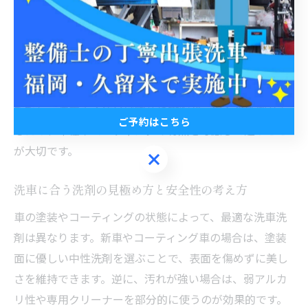
や虫の死骸などしつこい汚れに効果を発揮します。
さらに、界面活性剤やノンシリコン・ノンワックスなど
の特徴にも注目しましょう。界面活性剤は水と汚れのな
じみを良くし、泡立ちやすく洗浄力が安定しています。
ただし、強すぎる成分は塗装や樹脂パーツへの影響があ
ご予約はこちら
るため、車種やコーティングの有無を考慮して選ぶこと
が大切です。
ご予約はこちら
洗車に合う洗剤の見極め方と安全性の考え方
車の塗装やコーティングの状態によって、最適な洗車洗
剤は異なります。新車やコーティング車の場合は、塗装
面に優しい中性洗剤を選ぶことで、表面を傷めずに美し
さを維持できます。逆に、汚れが強い場合は、弱アルカ
リ性や専用クリーナーを部分的に使うのが効果的です。