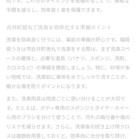
効です。これらのタイミングを見極めることで、無駄な
ト
手間を減らし、効率良く車を保護できます。
洗車後のトラブルを防ぐための予防策
快適カーライフのための洗車入門
吉井町徳丸で洗車を効率化する準備ポイント
快適なカーライフに欠かせない洗車習慣
洗車を効率良く行うには、事前の準備が肝心です。福岡
洗車の習慣化で得られる安心とメリット
県うきは市吉井町徳丸で洗車をする際は、まず洗車スペ
洗車を楽に続けるための時短テクニック
ースの確保と、必要な道具（バケツ、スポンジ、洗剤、
洗車をきっかけに愛車への愛着を深める方
クロスなど）の準備を徹底しましょう。特に、砂埃が多
法
い地域では、洗車前に車体を水でしっかり流すことが、
洗車の知識を家族や仲間と共有する楽しみ
細かな傷を防ぐポイントになります。
方
また、洗車用具は用途ごとに使い分けることが大切で
す。たとえば、ボディ専用のスポンジとタイヤ・ホイー
ル用のブラシを分けて使うことで、汚れの再付着や傷の
リスクを減らせます。さらに、洗車後の拭き上げ用クロ
スは複数枚用意しておくと、効率的に水分を取り除け、