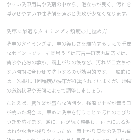
やすい洗車用具や洗剤の中から、泡立ちが良く、汚れを
け
浮かせやすい中性洗剤を選ぶと失敗が少なくなります。
地域に合った洗車手順の極意
地域環境に強い洗車手順の組み立て方
洗車に最適なタイミングと頻度の見極め方
洗車方法を気候や道路状況で柔軟に調整
洗車のタイミングは、車の美しさを維持するうえで重要
洗車時の水の使い方と汚れの効果的除去法
なポイントです。福岡県うきは市吉井町徳丸周辺では、
洗車の順序で差がつく美観キープのポイン
黄砂や花粉の季節、雨上がりの後など、汚れが目立ちや
ト
すい時期に合わせて洗車するのが効果的です。一般的に
洗車道具の選定基準と使い分けのコツ
は、2週間に1回程度の洗車が推奨されていますが、地域
洗車後に差がつくケアの秘訣
の道路状況や天候によって調整しましょう。
洗車後に行いたい簡単メンテナンス術
たとえば、農作業が盛んな時期や、強風で土埃が舞う日
洗車後の仕上げで車内外の清潔感を維持
が続いた場合は、早めに洗車を行うことで汚れのこびり
つきを防げます。逆に、雨が続く時期は、雨水による泥
洗車後の水滴対策とコーティングの重要性
はねや水垢が残りやすいため、雨上がり直後の洗車も有
洗車後に見落としがちな細部のケアポイン